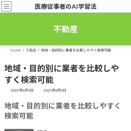
コ
ナ
医療従事者のAI学習法
ン
ビ
テ
ゲ
ン
ー
ツ
シ
不動産
へ
ョ
ス
ン
キ
に
ッ
移
HOME
不動産
地域・目的別に業者を比較しやすく検索可能
プ
動
地域・目的別に業者を比較しや
すく検索可能
最
2025年6月9日
2025年6月9日
終
更
地域・目的別に業者を比較しやすく
新
日
検索可能
時
: