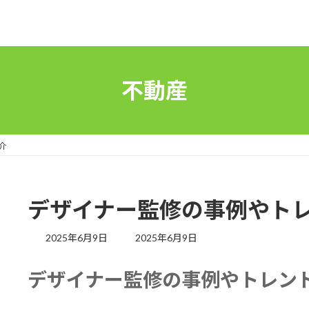
不動産
介
デザイナー監修の事例やト
最
2025年6月9日
2025年6月9日
終
更
デザイナー監修の事例やトレン
新
日
時