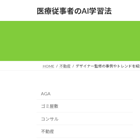
コ
ナ
医療従事者のAI学習法
ン
ビ
テ
ゲ
ン
ー
ツ
シ
へ
ョ
ス
ン
キ
に
ッ
移
HOME
不動産
デザイナー監修の事例やトレンドを紹
プ
動
AGA
ゴミ屋敷
コンサル
不動産