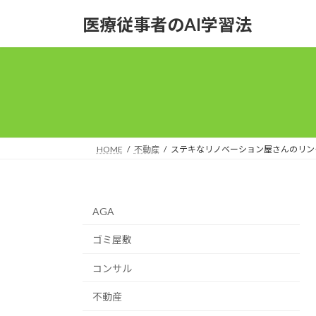
コ
ナ
医療従事者のAI学習法
ン
ビ
テ
ゲ
ン
ー
ツ
シ
へ
ョ
ス
ン
キ
に
ッ
移
HOME
不動産
ステキなリノベーション屋さんのリン
プ
動
AGA
ゴミ屋敷
コンサル
不動産