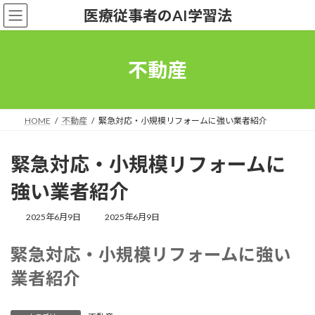
コ
ナ
医療従事者のAI学習法
ン
ビ
テ
ゲ
ン
ー
ツ
シ
不動産
へ
ョ
ス
ン
キ
に
ッ
移
HOME
不動産
緊急対応・小規模リフォームに強い業者紹介
プ
動
緊急対応・小規模リフォームに
強い業者紹介
最
2025年6月9日
2025年6月9日
終
更
緊急対応・小規模リフォームに強い
新
日
業者紹介
時
: