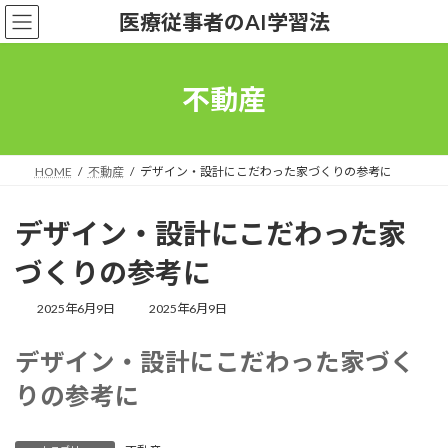
コ
ナ
医療従事者のAI学習法
ン
ビ
テ
ゲ
ン
ー
ツ
シ
不動産
へ
ョ
ス
ン
キ
に
ッ
移
HOME
不動産
デザイン・設計にこだわった家づくりの参考に
プ
動
デザイン・設計にこだわった家
づくりの参考に
最
2025年6月9日
2025年6月9日
終
更
デザイン・設計にこだわった家づく
新
日
りの参考に
時
: