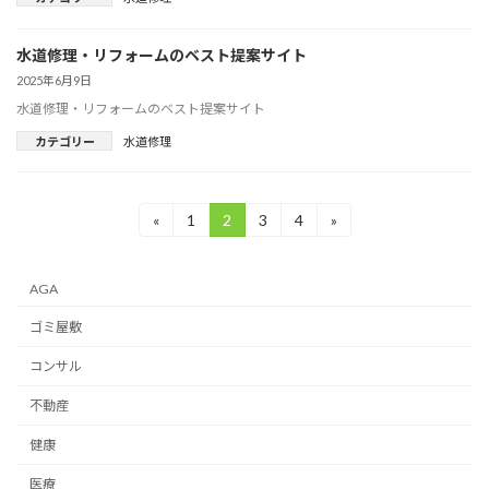
水道修理・リフォームのベスト提案サイト
2025年6月9日
水道修理・リフォームのベスト提案サイト
カテゴリー
水道修理
投
«
1
2
3
4
»
固
固
固
固
定
定
定
定
稿
ペ
ペ
ペ
ペ
ー
ー
ー
ー
の
AGA
ジ
ジ
ジ
ジ
ペ
ゴミ屋敷
ー
コンサル
ジ
不動産
送
健康
り
医療