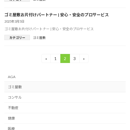
ゴミ屋敷お片付けパートナー | 安心・安全のプロサービス
2025年3月5日
ゴミ屋敷お片付けパートナー | 安心・安全のプロサービス
カテゴリー
ゴミ屋敷
投
«
1
2
3
»
固
固
固
定
定
定
稿
ペ
ペ
ペ
ー
ー
ー
の
AGA
ジ
ジ
ジ
ペ
ゴミ屋敷
ー
コンサル
ジ
不動産
送
健康
り
医療