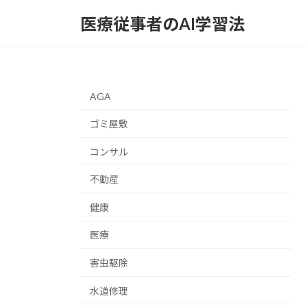
コ
ナ
医療従事者のAI学習法
ン
ビ
テ
ゲ
ン
ー
ツ
シ
へ
ョ
AGA
ス
ン
キ
に
ゴミ屋敷
ッ
移
コンサル
プ
動
不動産
健康
医療
害虫駆除
水道修理